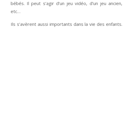
bébés. Il peut s’agir d’un jeu vidéo, d’un jeu ancien,
etc…
Ils s’avèrent aussi importants dans la vie des enfants.
Ils favorisent le développement intellectuel du petit.
Ils participent également à la formation physique,
morale et sociale du bébé.