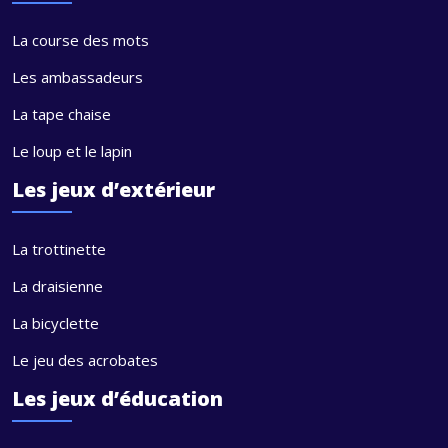
La course des mots
Les ambassadeurs
La tape chaise
Le loup et le lapin
Les jeux d’extérieur
La trottinette
La draisienne
La bicyclette
Le jeu des acrobates
Les jeux d’éducation